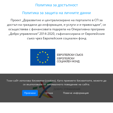
Политика за достъпност
Политика за защита на личните данни
Проект „Доразвитие и централизиране на порталите в СП за
достъп на граждани до информация, е-услуги и е-правосъдие“, се
осъществява с финансовата подкрепа на Оперативна програма
„Добро управление“ 2014-2020, съфинансирана от Европейския
съюз чрез Европейския социален фонд
Този сайт използва бисквитки (cookies). Като приемете бисквитките, можете да
се възползвате от оптималното поведение на сайта.
Приемам
Отказ
Повече информация
© 2026 Висш Съдебен Съвет - Република България